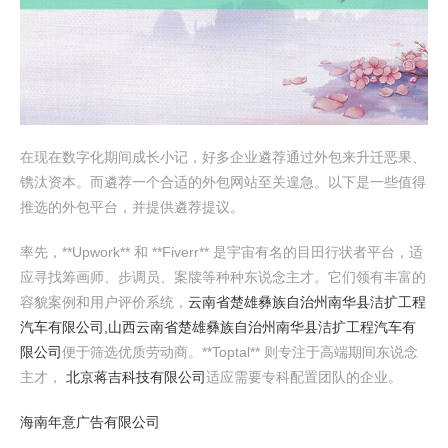
在现在数字化期间成长小记，好多企业遴荐通过外包来升迁恶果、
镌汰资本。而遴荐一个合适的外包网站至关遑急。以下是一些值得
推选的外包平台，并提供遴荐提议。
率先，**Upwork** 和 **Fiverr** 是宇宙有名的目田行状者平台，适
应寻找筹画师、步调员、案牍等种种东说念主才。它们领有丰富的
容貌案例和用户评价系统，
云南省楚雄彝族自治州南华县洁扩工程
汽车有限公司,山西云南省楚雄彝族自治州南华县洁扩工程汽车有
限公司
便于筛选优质劳动商。**Toptal** 则专注于高端期间东说念
主才，
北京蒋吉科技有限公司
适应需要专科配置团队的企业。
海南年意广告有限公司