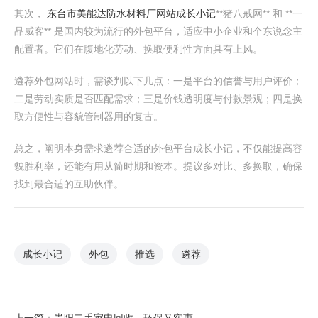
其次，
东台市美能达防水材料厂网站
成长小记
**猪八戒网** 和 **一
品威客** 是国内较为流行的外包平台，适应中小企业和个东说念主
配置者。它们在腹地化劳动、换取便利性方面具有上风。
遴荐外包网站时，需谈判以下几点：一是平台的信誉与用户评价；
二是劳动实质是否匹配需求；三是价钱透明度与付款景观；四是换
取方便性与容貌管制器用的复古。
总之，阐明本身需求遴荐合适的外包平台成长小记，不仅能提高容
貌胜利率，还能有用从简时期和资本。提议多对比、多换取，确保
找到最合适的互助伙伴。
成长小记
外包
推选
遴荐